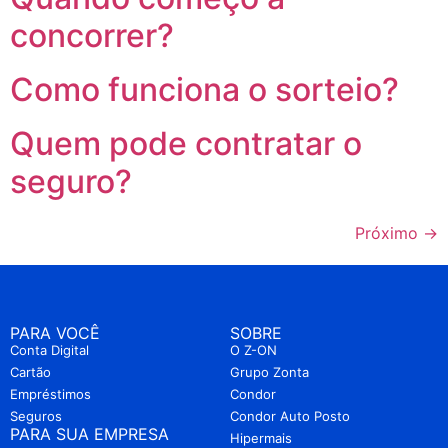
concorrer?
Como funciona o sorteio?
Quem pode contratar o
seguro?
Próximo
→
PARA VOCÊ
SOBRE
Conta Digital
O Z-ON
Cartão
Grupo Zonta
Empréstimos
Condor
Seguros
Condor Auto Posto
PARA SUA EMPRESA
Hipermais