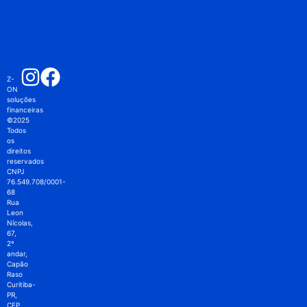
Z-
ON
soluções
financeiras
©2025
Todos
os
direitos
reservados
CNPJ
76.549.708/0001-
68
Rua
Leon
Nícolas,
67,
2º
andar,
Capão
Raso
Curitiba-
PR,
CEP