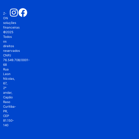
Z-
ON
soluções
financeiras
©2025
Todos
os
direitos
reservados
CNPJ
76.549.708/0001-
68
Rua
Leon
Nícolas,
67,
2º
andar,
Capão
Raso
Curitiba-
PR,
CEP
81.150-
140