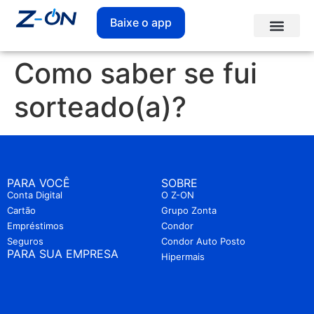
Baixe o app
Como saber se fui
sorteado(a)?
PARA VOCÊ
SOBRE
Conta Digital
O Z-ON
Cartão
Grupo Zonta
Empréstimos
Condor
Seguros
Condor Auto Posto
PARA SUA EMPRESA
Hipermais