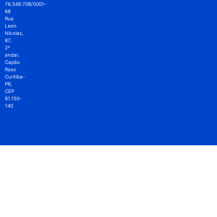
76.549.708/0001-
68
Rua
Leon
Nícolas,
67,
2º
andar,
Capão
Raso
Curitiba-
PR,
CEP
81.150-
140