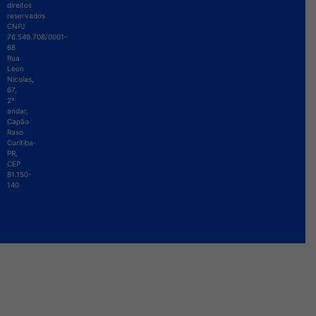
direitos
reservados
CNPJ
76.549.708/0001-
68
Rua
Leon
Nícolas,
67,
2º
andar,
Capão
Raso
Curitiba-
PR,
CEP
81.150-
140