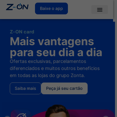
Baixe o app
Z-ON card
Mais vantagens
para seu dia a dia
Ofertas exclusivas, parcelamentos
diferenciados e muitos outros benefícios
em todas as lojas do grupo Zonta.
Saiba mais
Peça já seu cartão