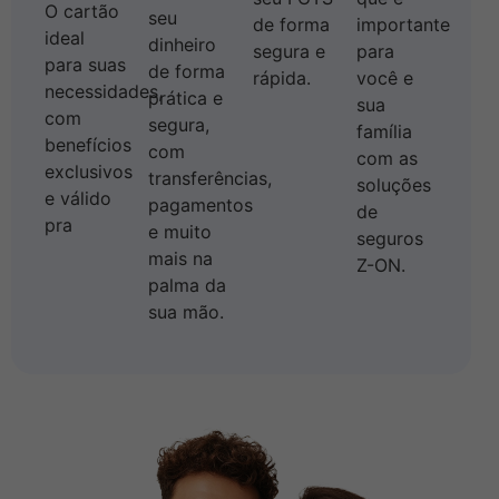
O cartão
seu
de forma
importante
ideal
dinheiro
segura e
para
para suas
de forma
rápida.
você e
necessidades,
prática e
sua
com
segura,
família
benefícios
com
com as
exclusivos
transferências,
soluções
e válido
pagamentos
de
pra
e muito
seguros
mais na
Z-ON.
palma da
sua mão.