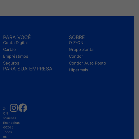
PARA VOCÊ
SOBRE
T
Conta Digital
O Z-ON
Có
Cartão
Grupo Zonta
C
Empréstimos
Condor
Po
Seguros
Condor Auto Posto
Po
PARA SUA EMPRESA
Hipermais
P
P
Re
Ta
T
Z-
ON
soluções
financeiras
©2025
Todos
os