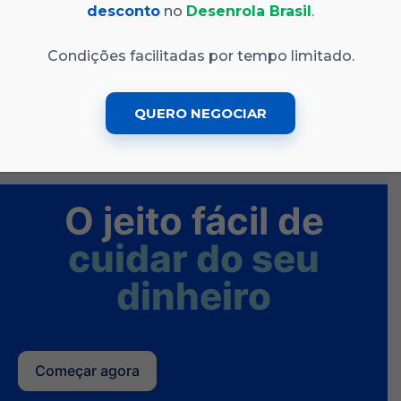
Compre e presenteie fácil com cartões de
desconto
no
Desenrola Brasil
.
diversas marcas.
Condições facilitadas por tempo limitado.
Saiba mais
Abra sua conta
QUERO NEGOCIAR
O jeito fácil de
cuidar do seu
dinheiro
Começar agora