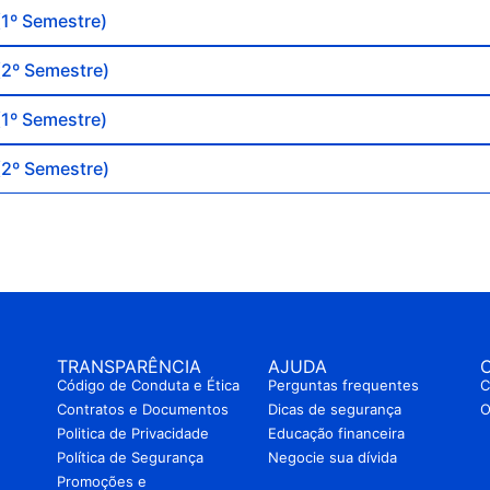
1º Semestre)
2º Semestre)
1º Semestre)
2º Semestre)
TRANSPARÊNCIA
AJUDA
Código de Conduta e Ética
Perguntas frequentes
C
Contratos e Documentos
Dicas de segurança
O
Politica de Privacidade
Educação financeira
Política de Segurança
Negocie sua dívida
Promoções e