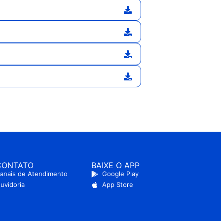
CONTATO
BAIXE O APP
anais de Atendimento
Google Play
uvidoria
App Store