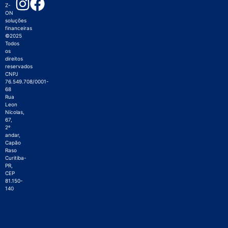
Z-
ON
soluções
financeiras
©2025
Todos
os
direitos
reservados
CNPJ
76.549.708/0001-
68
Rua
Leon
Nícolas,
67,
2º
andar,
Capão
Raso
Curitiba-
PR,
CEP
81.150-
140