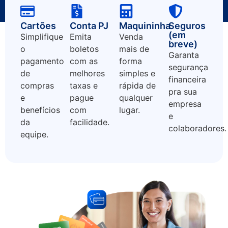
Cartões
Conta PJ
Maquininha
Seguros
(em
Simplifique
Emita
Venda
breve)
o
boletos
mais de
Garanta
pagamento
com as
forma
segurança
de
melhores
simples e
financeira
compras
taxas e
rápida de
pra sua
e
pague
qualquer
empresa
benefícios
com
lugar.
e
da
facilidade.
colaboradores.
equipe.