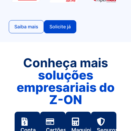
Saiba mais
Solicite já
Conheça mais
soluções
empresariais do
Z-ON
Conta
Cartões
Maquininha
Seguros