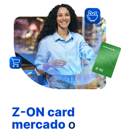
Z-ON card
mercado
o