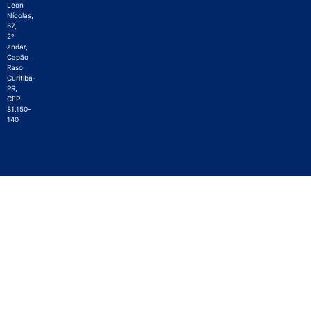
Leon
Nícolas,
67,
2º
andar,
Capão
Raso
Curitiba-
PR,
CEP
81.150-
140