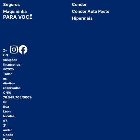
Seguros
Condor
Maquininha
Condor Auto Posto
PARA VOCÊ
Hipermais
Z-
ON
soluções
financeiras
©2025
Todos
os
direitos
reservados
CNPJ
76.549.708/0001-
68
Rua
Leon
Nícolas,
67,
2º
andar,
Capão
Raso