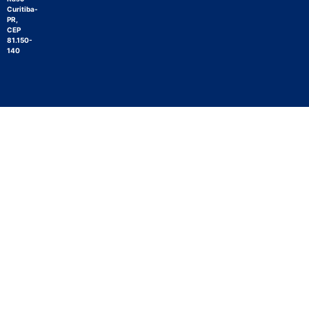
Curitiba-
PR,
CEP
81.150-
140