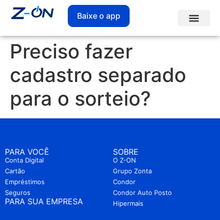
Baixe o app
Preciso fazer
cadastro separado
para o sorteio?
PARA VOCÊ
SOBRE
Conta Digital
O Z-ON
Cartão
Grupo Zonta
Empréstimos
Condor
Seguros
Condor Auto Posto
PARA SUA EMPRESA
Hipermais