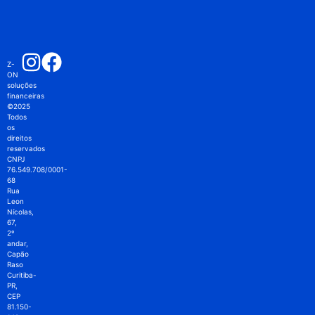
Z-
ON
soluções
financeiras
©2025
Todos
os
direitos
reservados
CNPJ
76.549.708/0001-
68
Rua
Leon
Nícolas,
67,
2º
andar,
Capão
Raso
Curitiba-
PR,
CEP
81.150-