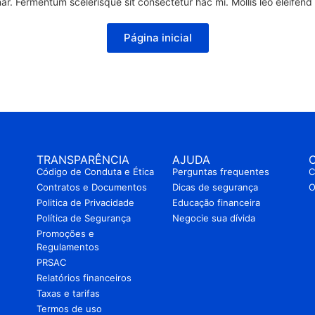
nar. Fermentum scelerisque sit consectetur hac mi. Mollis leo eleifend u
Página inicial
TRANSPARÊNCIA
AJUDA
Código de Conduta e Ética
Perguntas frequentes
C
Contratos e Documentos
Dicas de segurança
O
Politica de Privacidade
Educação financeira
Política de Segurança
Negocie sua dívida
Promoções e
Regulamentos
PRSAC
Relatórios financeiros
Taxas e tarifas
Termos de uso