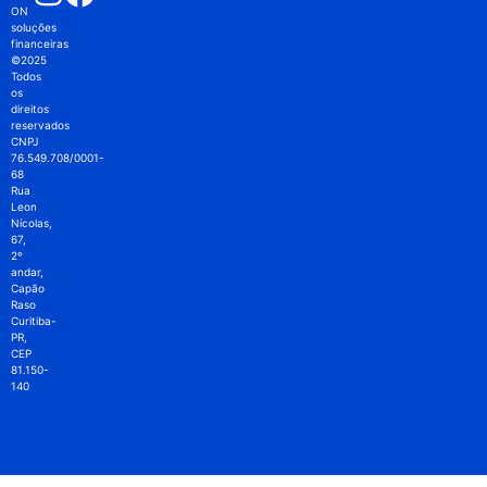
ON
soluções
financeiras
©2025
Todos
os
direitos
reservados
CNPJ
76.549.708/0001-
68
Rua
Leon
Nícolas,
67,
2º
andar,
Capão
Raso
Curitiba-
PR,
CEP
81.150-
140