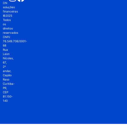
ON
soluções
financeiras
©2025
Todos
os
direitos
reservados
CNPJ
76.549.708/0001-
68
Rua
Leon
Nícolas,
67,
2º
andar,
Capão
Raso
Curitiba-
PR,
CEP
81.150-
140