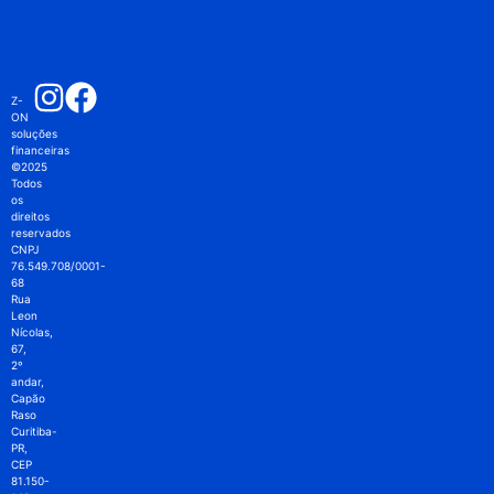
Z-
ON
soluções
financeiras
©2025
Todos
os
direitos
reservados
CNPJ
76.549.708/0001-
68
Rua
Leon
Nícolas,
67,
2º
andar,
Capão
Raso
Curitiba-
PR,
CEP
81.150-