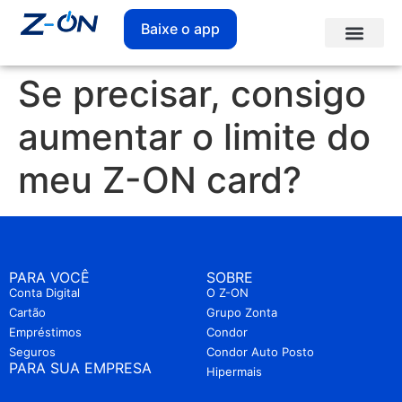
Baixe o app
Se precisar, consigo
aumentar o limite do
meu Z-ON card?
PARA VOCÊ
SOBRE
Conta Digital
O Z-ON
Cartão
Grupo Zonta
Empréstimos
Condor
Seguros
Condor Auto Posto
PARA SUA EMPRESA
Hipermais