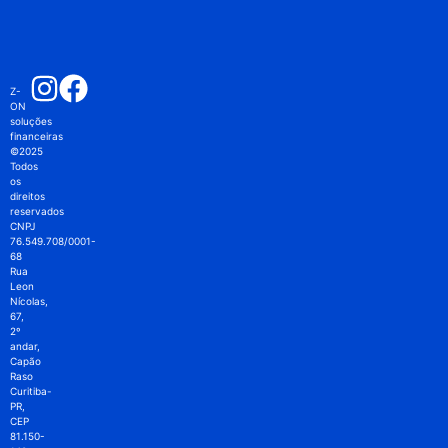
Z-
ON
soluções
financeiras
©2025
Todos
os
direitos
reservados
CNPJ
76.549.708/0001-
68
Rua
Leon
Nícolas,
67,
2º
andar,
Capão
Raso
Curitiba-
PR,
CEP
81.150-