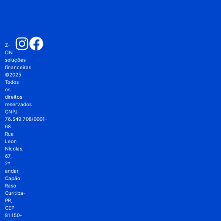
Z-
ON
soluções
financeiras
©2025
Todos
os
direitos
reservados
CNPJ
76.549.708/0001-
68
Rua
Leon
Nícolas,
67,
2º
andar,
Capão
Raso
Curitiba-
PR,
CEP
81.150-