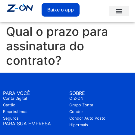
Baixe o app
Qual o prazo para
assinatura do
contrato?
PARA VOCÊ
SOBRE
Conta Digital
O Z-ON
Cartão
Grupo Zonta
Empréstimos
Condor
Seguros
Condor Auto Posto
PARA SUA EMPRESA
Hipermais