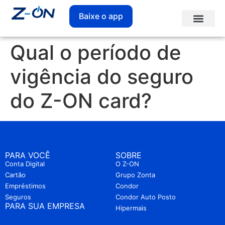
Baixe o app
Qual o período de
vigência do seguro
do Z-ON card?
PARA VOCÊ
SOBRE
Conta Digital
O Z-ON
Cartão
Grupo Zonta
Empréstimos
Condor
Seguros
Condor Auto Posto
PARA SUA EMPRESA
Hipermais