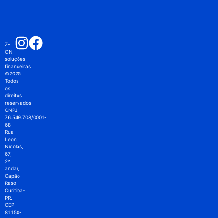
Z-
ON
soluções
financeiras
©2025
Todos
os
direitos
reservados
CNPJ
76.549.708/0001-
68
Rua
Leon
Nícolas,
67,
2º
andar,
Capão
Raso
Curitiba-
PR,
CEP
81.150-