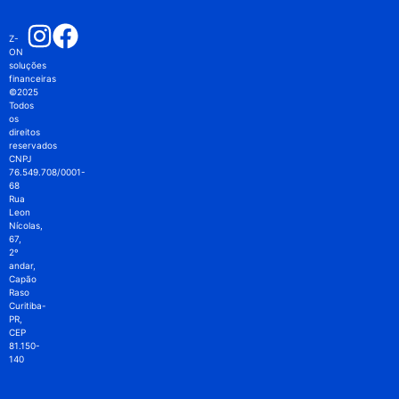
Z-
ON
soluções
financeiras
©2025
Todos
os
direitos
reservados
CNPJ
76.549.708/0001-
68
Rua
Leon
Nícolas,
67,
2º
andar,
Capão
Raso
Curitiba-
PR,
CEP
81.150-
140