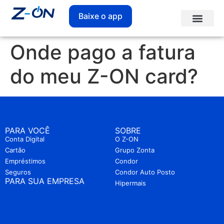
Baixe o app
Onde pago a fatura
do meu Z-ON card?
PARA VOCÊ
SOBRE
Conta Digital
O Z-ON
Cartão
Grupo Zonta
Empréstimos
Condor
Seguros
Condor Auto Posto
PARA SUA EMPRESA
Hipermais