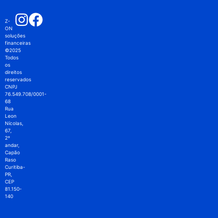
Z-
ON
soluções
financeiras
©2025
Todos
os
direitos
reservados
CNPJ
76.549.708/0001-
68
Rua
Leon
Nícolas,
67,
2º
andar,
Capão
Raso
Curitiba-
PR,
CEP
81.150-
140