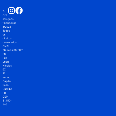
Z-
ON
soluções
financeiras
©2025
Todos
os
direitos
reservados
CNPJ
76.549.708/0001-
68
Rua
Leon
Nícolas,
67,
2º
andar,
Capão
Raso
Curitiba-
PR,
CEP
81.150-
140