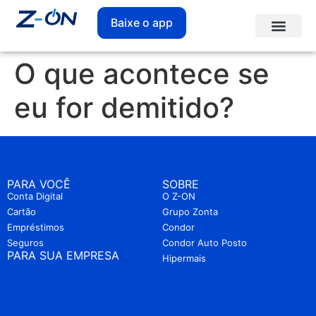
Baixe o app
O que acontece se
eu for demitido?
PARA VOCÊ
SOBRE
Conta Digital
O Z-ON
Cartão
Grupo Zonta
Empréstimos
Condor
Seguros
Condor Auto Posto
PARA SUA EMPRESA
Hipermais