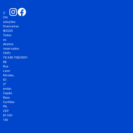
Z-
ON
soluções
financeiras
©2025
Todos
os
direitos
reservados
CNPJ
76.549.708/0001-
68
Rua
Leon
Nícolas,
67,
2º
andar,
Capão
Raso
Curitiba-
PR,
CEP
81.150-
140