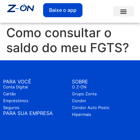
Baixe o app
Como consultar o
saldo do meu FGTS?
PARA VOCÊ
SOBRE
Conta Digital
O Z-ON
Cartão
Grupo Zonta
Empréstimos
Condor
Seguros
Condor Auto Posto
PARA SUA EMPRESA
Hipermais