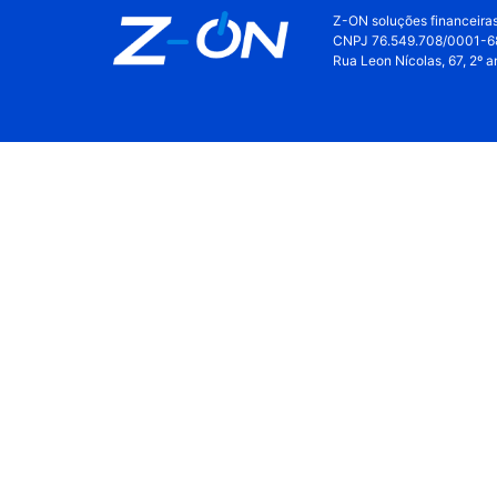
Z-ON soluções financeira
CNPJ 76.549.708/0001-6
Rua Leon Nícolas, 67, 2º 