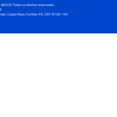
s ©2025 Todos os direitos reservados
8
andar, Capão Raso Curitiba-PR, CEP 81.150-140