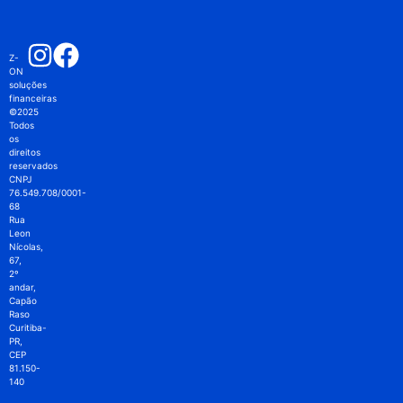
Z-
ON
soluções
financeiras
©2025
Todos
os
direitos
reservados
CNPJ
76.549.708/0001-
68
Rua
Leon
Nícolas,
67,
2º
andar,
Capão
Raso
Curitiba-
PR,
CEP
81.150-
140