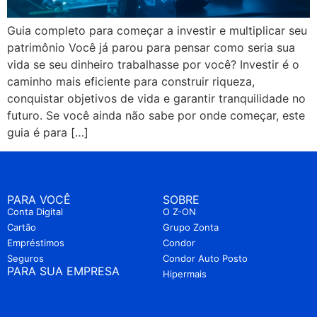
Guia completo para começar a investir e multiplicar seu
patrimônio Você já parou para pensar como seria sua
vida se seu dinheiro trabalhasse por você? Investir é o
caminho mais eficiente para construir riqueza,
conquistar objetivos de vida e garantir tranquilidade no
futuro. Se você ainda não sabe por onde começar, este
guia é para […]
PARA VOCÊ
SOBRE
Conta Digital
O Z-ON
Cartão
Grupo Zonta
Empréstimos
Condor
Seguros
Condor Auto Posto
PARA SUA EMPRESA
Hipermais